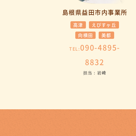
島根県益田市内事業所
高津
えびすヶ丘
向横田
美都
090-4895-
TEL:
8832
担当：岩﨑