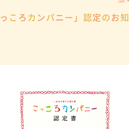
TOP
っ
こ
ろ
カ
ン
パ
ニ
ー
」
認
定
の
お