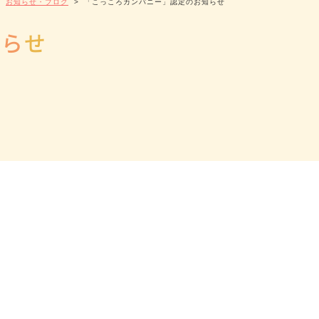
>
お知らせ・ブログ
>
「こっころカンパニー」認定のお知らせ
知
ら
せ