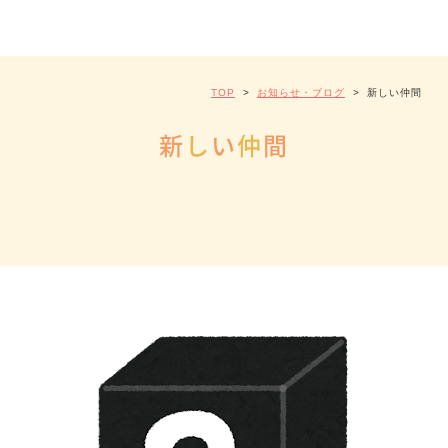
TOP
>
お知らせ・ブログ
>
新しい仲間
新
し
い
仲
間