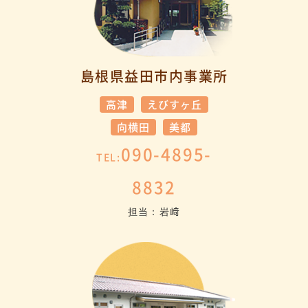
島根県益田市内事業所
高津
えびすヶ丘
向横田
美都
090-4895-
TEL:
8832
担当：岩﨑