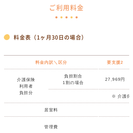
ご利用料金
料金表（1ヶ月30日の場合）
料金内訳＼区分
要支援2
負担割合
27,969円
介護保険
1割の場合
利用者
負担分
※ 介護
居室料
管理費