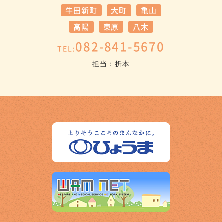
牛田新町
大町
亀山
高陽
東原
八木
082-841-5670
TEL:
担当：折本