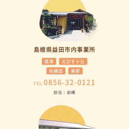
島根県益田市内事業所
高津
えびすヶ丘
向横田
美都
0856-32-0121
TEL:
担当：岩﨑