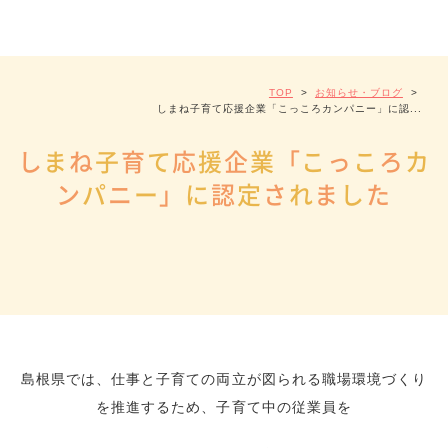
TOP
>
お知らせ・ブログ
>
しまね子育て応援企業「こっころカンパニー」に認...
し
ま
ね
子
育
て
応
援
企
業
「
こ
っ
こ
ろ
カ
ン
パ
ニ
ー
」
に
認
定
さ
れ
ま
し
た
島根県では、仕事と子育ての両立が図られる職場環境づくり
を推進するため、子育て中の従業員を