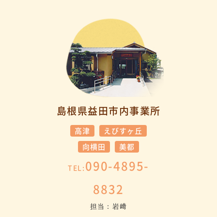
島根県益田市内事業所
高津
えびすヶ丘
向横田
美都
090-4895-
TEL:
8832
担当：岩﨑