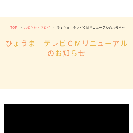
TOP
>
お知らせ・ブログ
>
ひょうま テレビＣＭリニューアルのお知らせ
ひ
ょ
う
ま
テ
レ
ビ
Ｃ
Ｍ
リ
ニ
ュ
ー
ア
ル
の
お
知
ら
せ