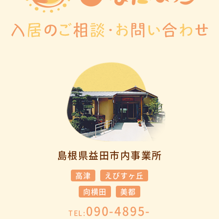
島根県益田市内事業所
高津
えびすヶ丘
向横田
美都
090-4895-
TEL: