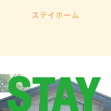
ス
テ
イ
ホ
ー
ム