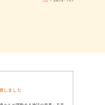
TOP
>
お知らせ・ブログ
賛しました
鬼たちが躍動する神話の世界～石見