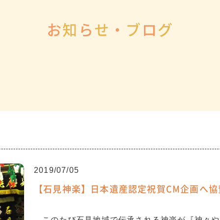
お
知
ら
せ
・
ブ
ロ
グ
2019/07/05
【石見神楽】日本遺産認定祝賀CM企画へ協
このたび石見地域で伝承される神楽が『神々や